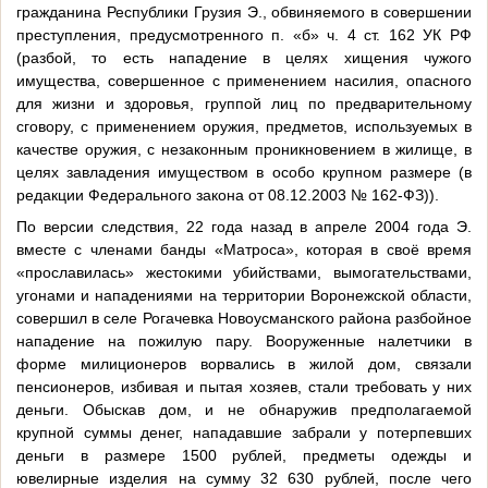
гражданина Республики Грузия Э., обвиняемого в совершении
преступления, предусмотренного п. «б» ч. 4 ст. 162 УК РФ
(разбой, то есть нападение в целях хищения чужого
имущества, совершенное с применением насилия, опасного
для жизни и здоровья, группой лиц по предварительному
сговору, с применением оружия, предметов, используемых в
качестве оружия, с незаконным проникновением в жилище, в
целях завладения имуществом в особо крупном размере (в
редакции Федерального закона от 08.12.2003 № 162-ФЗ)).
По версии следствия, 22 года назад в апреле 2004 года Э.
вместе с членами банды «Матроса», которая в своё время
«прославилась» жестокими убийствами, вымогательствами,
угонами и нападениями на территории Воронежской области,
совершил в селе Рогачевка Новоусманского района разбойное
нападение на пожилую пару. Вооруженные налетчики в
форме милиционеров ворвались в жилой дом, связали
пенсионеров, избивая и пытая хозяев, стали требовать у них
деньги. Обыскав дом, и не обнаружив предполагаемой
крупной суммы денег, нападавшие забрали у потерпевших
деньги в размере 1500 рублей, предметы одежды и
ювелирные изделия на сумму 32 630 рублей, после чего