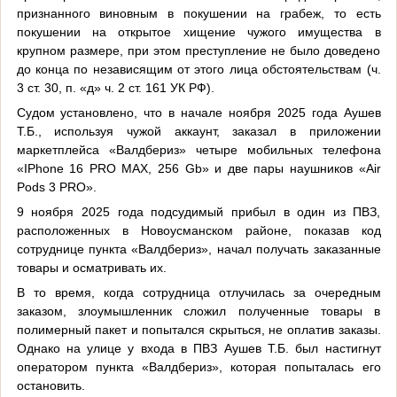
признанного виновным в покушении на грабеж, то есть
покушении на открытое хищение чужого имущества в
крупном размере, при этом преступление не было доведено
до конца по независящим от этого лица обстоятельствам (ч.
3 ст. 30, п. «д» ч. 2 ст. 161 УК РФ).
Судом установлено, что в начале ноября 2025 года Аушев
Т.Б., используя чужой аккаунт, заказал в приложении
маркетплейса «Валдбериз» четыре мобильных телефона
«IPhone 16 PRO MAX, 256 Gb» и две пары наушников «Air
Pods 3 PRO».
9 ноября 2025 года подсудимый прибыл в один из ПВЗ,
расположенных в Новоусманском районе, показав код
сотруднице пункта «Валдбериз», начал получать заказанные
товары и осматривать их.
В то время, когда сотрудница отлучилась за очередным
заказом, злоумышленник сложил полученные товары в
полимерный пакет и попытался скрыться, не оплатив заказы.
Однако на улице у входа в ПВЗ Аушев Т.Б. был настигнут
оператором пункта «Валдбериз», которая попыталась его
остановить.