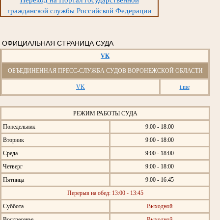
Переход на Портал государственной
гражданской службы Российской Федерации
ОФИЦИАЛЬНАЯ СТРАНИЦА СУДА
VK
ОБЪЕДИНЕННАЯ ПРЕСС-СЛУЖБА СУДОВ ВОРОНЕЖСКОЙ ОБЛАСТИ
VK
t.me
РЕЖИМ РАБОТЫ СУДА
Понедельник
9:00 - 18:00
Вторник
9:00 - 18:00
Среда
9:00 - 18:00
Четверг
9:00 - 18:00
Пятница
9:00 - 16:45
Перерыв на обед: 13:00 - 13:45
Суббота
Выходной
Воскресенье
Выходной