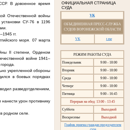
ОФИЦИАЛЬНАЯ СТРАНИЦА
ССР. В довоенное время
СУДА
VK
кой Отечественной войны
 установки СУ-76 в 1196
ОБЪЕДИНЕННАЯ ПРЕСС-СЛУЖБА
зии.
СУДОВ ВОРОНЕЖСКОЙ ОБЛАСТИ
1945 гг.
VK
t.me
тийского моря. 07 марта
йны II степени, Орденом
РЕЖИМ РАБОТЫ СУДА
течественной войне 1941–
Понедельник
9:00 - 18:00
 города.
Вторник
9:00 - 18:00
ильно укрепленной обороны
дился в боевых порядках
Среда
9:00 - 18:00
Четверг
9:00 - 18:00
оводил разведотделением,
Пятница
9:00 - 16:45
 нанести урон противнику
Перерыв на обед: 13:00 - 13:45
Суббота
Выходной
в родном селе.
Воскресенье
Выходной
График приема граждан председателем
суда