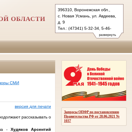
396310, Воронежская обл.,
с. Новая Усмань, ул. Авдеева,
ОЙ ОБЛАСТИ
д. 9
Тел.: (47341) 5-32-34, 5-46-
69 (ф.)
развернуть
novousmansky.vrn@sudrf.ru
бзоры СМИ
версия для печати
Запросы ОПФР по постановлению
Правительства РФ от 28.06.2021 №
родолжают рассказывать о
1037
ича -
Худяков Арсентий