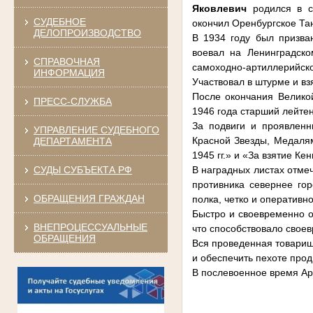
Яковлевич
родился в 
СУДЕБНОЕ
окончил Оренбургское Та
ДЕЛОПРОИЗВОДСТВО
В 1934 году был призва
воевал на Ленинградско
СПРАВОЧНАЯ
самоходно-артиллерийско
ИНФОРМАЦИЯ
Участвовал в штурме и вз
После окончания Велико
ПРЕСС-СЛУЖБА
1946 года старший лейте
За подвиги и проявленн
УПРАВЛЕНИЕ СУДЕБНОГО
Красной Звезды, Медалям
ДЕПАРТАМЕНТА
1945 гг.» и «За взятие К
СУДЫ СУБЪЕКТА РФ
В наградных листах отмеч
противника севернее го
ОБРАЩЕНИЯ ГРАЖДАН
полка, четко и оперативн
Быстро и своевременно о
ВНЕПРОЦЕССУАЛЬНЫЕ
что способствовало свое
ОБРАЩЕНИЯ
Вся проведенная товарищ
и обеспечить пехоте про
В послевоенное время Ар