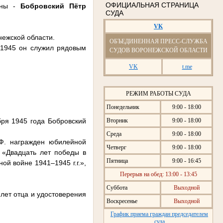
ОФИЦИАЛЬНАЯ СТРАНИЦА
вны -
Бобровский Пётр
СУДА
VK
нежской области.
ОБЪЕДИНЕННАЯ ПРЕСС-СЛУЖБА
 1945 он служил рядовым
СУДОВ ВОРОНЕЖСКОЙ ОБЛАСТИ
VK
t.me
РЕЖИМ РАБОТЫ СУДА
Понедельник
9:00 - 18:00
Вторник
9:00 - 18:00
бря 1945 года Бобровский
Среда
9:00 - 18:00
Ф. награжден юбилейной
Четверг
9:00 - 18:00
«Двадцать лет победы в
Пятница
9:00 - 16:45
ой войне 1941–1945 г.г.»,
Перерыв на обед: 13:00 - 13:45
Суббота
Выходной
лет отца и удостоверения
Воскресенье
Выходной
График приема граждан председателем
суда