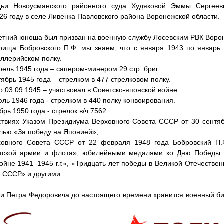
дьи Новоусманского районного суда Худяковой Эммы Сергее
26 году в селе Ливенка Павловского района Воронежской области.
летний юноша был призван на военную службу Лосевским РВК Воро
арища Бобровского П.Ф. мы знаем, что с января 1943 по январь
иллерийском полку.
рель 1945 года – сапером-минером 29 стр. бриг.
тябрь 1945 года – стрелком в 477 стрелковом полку.
по 03.09.1945 – участвовал в Советско-японской войне.
юль 1946 года - стрелком в 440 полку конвоирования.
рь 1950 года - стрелок в/ч 7562.
ствиях Указом Президиума Верховного Совета СССР от 30 сентя
лью «За победу на Японией»,
ховного Совета СССР от 22 февраля 1948 года Бобровский П.
тской армии и флота», юбилейными медалями ко Дню Победы: 
йне 1941–1945 г.г.», «Тридцать лет победы в Великой Отечественн
л СССР» и другими.
и Петра Федоровича до настоящего времени хранится военный би