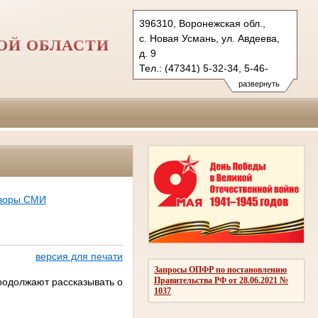
396310, Воронежская обл.,
с. Новая Усмань, ул. Авдеева,
ОЙ ОБЛАСТИ
д. 9
Тел.: (47341) 5-32-34, 5-46-
69 (ф.)
развернуть
novousmansky.vrn@sudrf.ru
бзоры СМИ
версия для печати
Запросы ОПФР по постановлению
Правительства РФ от 28.06.2021 №
родолжают рассказывать о
1037