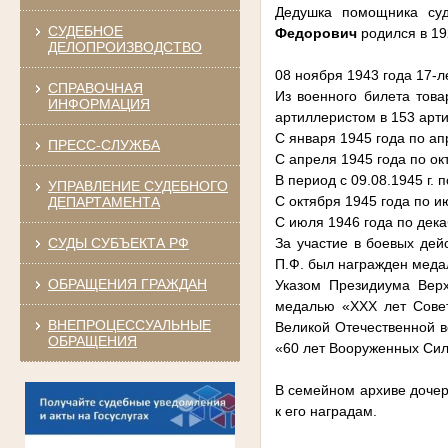
Дедушка помощника су
СУДЕБНОЕ
Федорович
родился в 19
ДЕЛОПРОИЗВОДСТВО
08 ноября 1943 года 17-
СПРАВОЧНАЯ
Из военного билета тов
ИНФОРМАЦИЯ
артиллеристом в 153 арт
С января 1945 года по ап
ПРЕСС-СЛУЖБА
С апреля 1945 года по ок
В период с 09.08.1945 г. 
УПРАВЛЕНИЕ СУДЕБНОГО
С октября 1945 года по и
ДЕПАРТАМЕНТА
С июля 1946 года по декаб
СУДЫ СУБЪЕКТА РФ
За участие в боевых дей
П.Ф. был награжден меда
ОБРАЩЕНИЯ ГРАЖДАН
Указом Президиума Вер
медалью «ХХХ лет Сове
ВНЕПРОЦЕССУАЛЬНЫЕ
Великой Отечественной во
ОБРАЩЕНИЯ
«60 лет Вооруженных Си
В семейном архиве дочер
к его наградам.