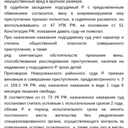
имущественный вред в крупном размере.
В судебном заседании подсудимый Р. с предъявленным
обвинением согласился, вину в инкриминируемом ему
преступлении признал полностью, в содеянном раскаялся, но
воспользовавшись ст. 47 УПК РФ, на основании ст. 51
Конституции РФ, показания давать суду не пожелал.
При назначении наказания подсудимому суд учел характер и
степень общественной опасности совершенного
преступления, а также
ряд смягчающих обстоятельств: признание вины,
способствование расследованию преступления, наличие на
иждивении у подсудимого Р. троих детей.
Приговором Новоусманского районного суда Р. признан
виновным в совершении преступления, предусмотренного ч. 3
ст. 159.2 УК РФ, ему назначено наказание в виде 1 года 6
месяцев лишения свободы.
В соответствии со ст. 73 УК РФ, назначенное наказание суд
постановил считать условным с испытательным сроком 2 года,
обязав Р. в период испытательного срока не менять
постоянного места жительства без уведомления
специализированного органа, осуществляющего контроль за
поведением условно осужденного, а также один раз в месяц