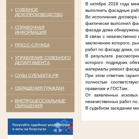
В октябре 2018 года меж
СУДЕБНОЕ
выполнить фасадные работ
ДЕЛОПРОИЗВОДСТВО
Во исполнение договора 
фактически выполнил фас
СПРАВОЧНАЯ
фасаде дома обнаружены
ИНФОРМАЦИЯ
В связи с некачественно
заключению которого, ры
ПРЕСС-СЛУЖБА
работ по фасаду дома, со
В результате рассмотре
УПРАВЛЕНИЕ СУДЕБНОГО
которого подрядчик обя
ДЕПАРТАМЕНТА
материалы ремонт фасада
СУДЫ СУБЪЕКТА РФ
При этом ответчик гаран
полностью соответству
ОБРАЩЕНИЯ ГРАЖДАН
правилам и ГОСТам.
От заявленных исковых
ВНЕПРОЦЕССУАЛЬНЫЕ
некачественных работ по 
ОБРАЩЕНИЯ
В судебном заседании ми