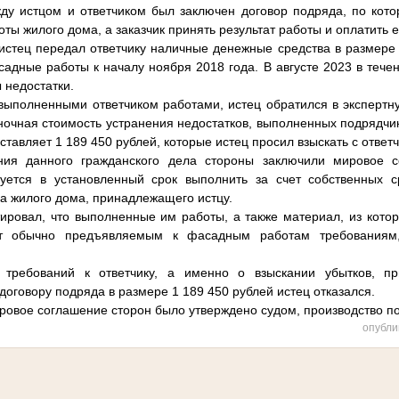
ду истцом и ответчиком был заключен договор подряда, по кот
ы жилого дома, а заказчик принять результат работы и оплатить е
истец передал ответчику наличные денежные средства в размере 
адные работы к началу ноября 2018 года. В августе 2023 в течен
 недостатки.
 выполненными ответчиком работами, истец обратился в экспертн
ночная стоимость устранения недостатков, выполненных подрядч
ставляет 1 189 450 рублей, которые истец просил взыскать с ответч
ния данного гражданского дела стороны заключили мировое 
зуется в установленный срок выполнить за счет собственных с
 жилого дома, принадлежащего истцу.
тировал, что выполненные им работы, а также материал, из кото
ют обычно предъявляемым к фасадным работам требованиям
 требований к ответчику, а именно о взыскании убытков, п
договору подряда в размере 1 189 450 рублей истец отказался.
ровое соглашение сторон было утверждено судом, производство п
опубли