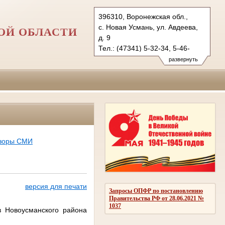
396310, Воронежская обл.,
с. Новая Усмань, ул. Авдеева,
ОЙ ОБЛАСТИ
д. 9
Тел.: (47341) 5-32-34, 5-46-
69 (ф.)
развернуть
novousmansky.vrn@sudrf.ru
бзоры СМИ
версия для печати
Запросы ОПФР по постановлению
Правительства РФ от 28.06.2021 №
1037
в Новоусманского района