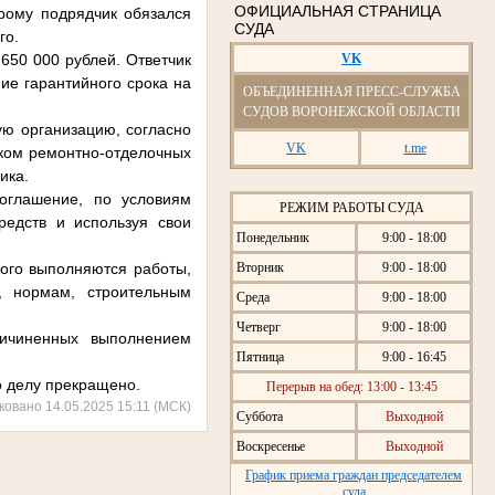
ОФИЦИАЛЬНАЯ СТРАНИЦА
орому подрядчик обязался
СУДА
го.
VK
650 000 рублей. Ответчик
ие гарантийного срока на
ОБЪЕДИНЕННАЯ ПРЕСС-СЛУЖБА
СУДОВ ВОРОНЕЖСКОЙ ОБЛАСТИ
ую организацию, согласно
VK
t.me
иком ремонтно-отделочных
ика.
соглашение, по условиям
РЕЖИМ РАБОТЫ СУДА
редств и используя свои
Понедельник
9:00 - 18:00
Вторник
9:00 - 18:00
рого выполняются работы,
, нормам, строительным
Среда
9:00 - 18:00
Четверг
9:00 - 18:00
ричиненных выполнением
Пятница
9:00 - 16:45
о делу прекращено.
Перерыв на обед: 13:00 - 13:45
ковано 14.05.2025 15:11 (МСК)
Суббота
Выходной
Воскресенье
Выходной
График приема граждан председателем
суда