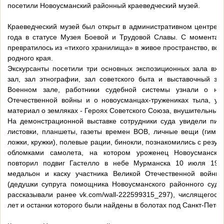
посетили Новоусманский районный краеведческий музей.
Краеведческий музей был открыт в административном центре 
года в статусе Музея Боевой и Трудовой Славы. С момента 
превратилось из «тихого хранилища» в живое пространство, во
родного края.
Экскурсанты посетили три основных экспозиционных зала вхо
зал, зал этнографии, зал советского быта и выставочный за
Военном зале, работники судебной системы узнали о нов
Отечественной войны и о новоусманцах-тружениках тыла, ув
материал о земляках - Героях Советского Союза, внушительный
На демонстрационной выставке сотрудники суда увидели пись
листовки, планшеты, газеты времен ВОВ, личные вещи (гимнас
ложки, кружки), полевые рации, бинокли, познакомились с резул
обломками самолета, на котором уроженец Новоусманско
повторил подвиг Гастелло в небе Мурманска 10 июля 194
медальон и каску участника Великой Отечественной войны-
(дедушки супруга помощника Новоусманского районного суда
рассказывали ранее vk.com/wall-222599315_297), числящегос
лет и останки которого были найдены в болотах под Санкт-Пете