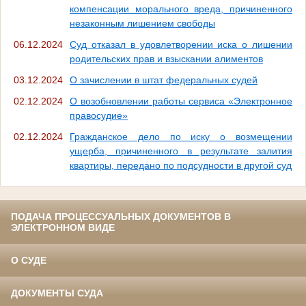
компенсации морального вреда, причиненного
незаконным лишением свободы
06.12.2024
Суд отказал в удовлетворении иска о лишении
родительских прав и взыскании алиментов
03.12.2024
О зачислении в штат федеральных судей
02.12.2024
О возобновлении работы сервиса «Электронное
правосудие»
02.12.2024
Гражданское дело по иску о возмещении
ущерба, причиненного в результате залития
квартиры, передано по подсудности в другой суд
ПОДАЧА ПРОЦЕССУАЛЬНЫХ ДОКУМЕНТОВ В
ЭЛЕКТРОННОМ ВИДЕ
О СУДЕ
ДОКУМЕНТЫ СУДА