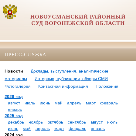
НОВОУСМАНСКИЙ РАЙОННЫЙ
СУД ВОРОНЕЖСКОЙ ОБЛАСТИ
ПРЕСС-СЛУЖБА
Новости
Доклады, выступления, аналитические
материалы
Интервью, публикации, обзоры СМИ
Фотогалерея
Контактная информация
Положения
2026 год
август
июль
июнь
май
апрель
март
февраль
январь
2025 год
декабрь
ноябрь
октябрь
сентябрь
август
июль
июнь
май
апрель
март
февраль
январь
2024 год