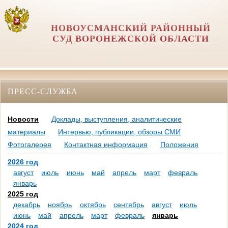
НОВОУСМАНСКИЙ РАЙОННЫЙ
СУД ВОРОНЕЖСКОЙ ОБЛАСТИ
ПРЕСС-СЛУЖБА
Новости
Доклады, выступления, аналитические
материалы
Интервью, публикации, обзоры СМИ
Фотогалерея
Контактная информация
Положения
2026 год
август
июль
июнь
май
апрель
март
февраль
январь
2025 год
декабрь
ноябрь
октябрь
сентябрь
август
июль
июнь
май
апрель
март
февраль
январь
2024 год