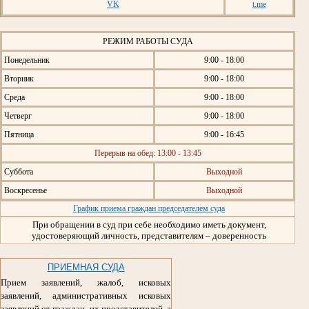
VK
t.me
РЕЖИМ РАБОТЫ СУДА
Понедельник
9:00 - 18:00
Вторник
9:00 - 18:00
Среда
9:00 - 18:00
Четверг
9:00 - 18:00
Пятница
9:00 - 16:45
Перерыв на обед: 13:00 - 13:45
Суббота
Выходной
Воскресенье
Выходной
График приема граждан председателем суда
При обращении в суд при себе необходимо иметь документ,
удостоверяющий личность, представителям – доверенность
ПРИЕМНАЯ СУДА
Прием заявлений, жалоб, исковых
заявлений, административных исковых
заявлений от граждан, их представителей, а