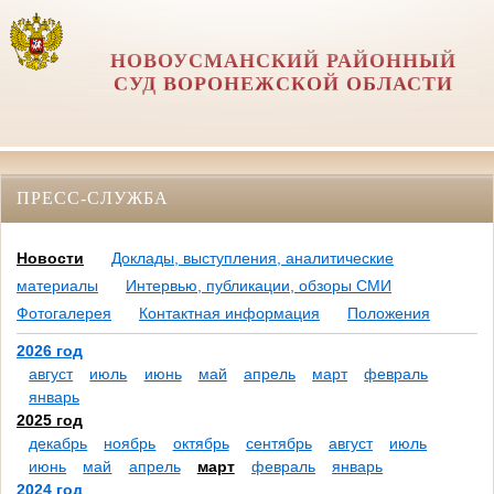
НОВОУСМАНСКИЙ РАЙОННЫЙ
СУД ВОРОНЕЖСКОЙ ОБЛАСТИ
ПРЕСС-СЛУЖБА
Новости
Доклады, выступления, аналитические
материалы
Интервью, публикации, обзоры СМИ
Фотогалерея
Контактная информация
Положения
2026 год
август
июль
июнь
май
апрель
март
февраль
январь
2025 год
декабрь
ноябрь
октябрь
сентябрь
август
июль
июнь
май
апрель
март
февраль
январь
2024 год