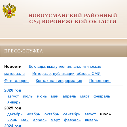
НОВОУСМАНСКИЙ РАЙОННЫЙ
СУД ВОРОНЕЖСКОЙ ОБЛАСТИ
ПРЕСС-СЛУЖБА
Новости
Доклады, выступления, аналитические
материалы
Интервью, публикации, обзоры СМИ
Фотогалерея
Контактная информация
Положения
2026 год
август
июль
июнь
май
апрель
март
февраль
январь
2025 год
декабрь
ноябрь
октябрь
сентябрь
август
июль
июнь
май
апрель
март
февраль
январь
2024 год