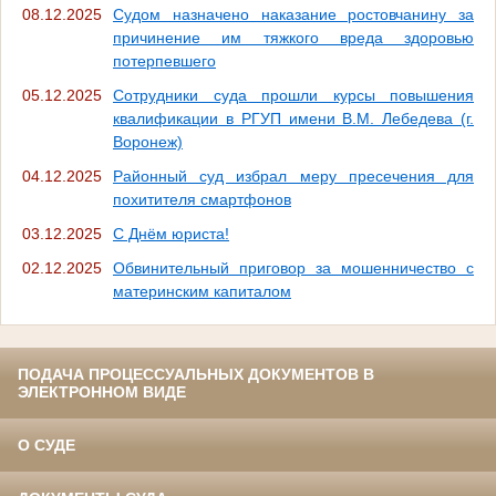
08.12.2025
Судом назначено наказание ростовчанину за
причинение им тяжкого вреда здоровью
потерпевшего
05.12.2025
Сотрудники суда прошли курсы повышения
квалификации в РГУП имени В.М. Лебедева (г.
Воронеж)
04.12.2025
Районный суд избрал меру пресечения для
похитителя смартфонов
03.12.2025
С Днём юриста!
02.12.2025
Обвинительный приговор за мошенничество с
материнским капиталом
ПОДАЧА ПРОЦЕССУАЛЬНЫХ ДОКУМЕНТОВ В
ЭЛЕКТРОННОМ ВИДЕ
О СУДЕ