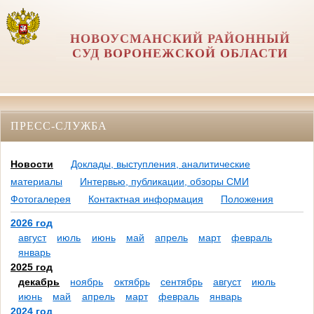
НОВОУСМАНСКИЙ РАЙОННЫЙ
СУД ВОРОНЕЖСКОЙ ОБЛАСТИ
ПРЕСС-СЛУЖБА
Новости
Доклады, выступления, аналитические
материалы
Интервью, публикации, обзоры СМИ
Фотогалерея
Контактная информация
Положения
2026 год
август
июль
июнь
май
апрель
март
февраль
январь
2025 год
декабрь
ноябрь
октябрь
сентябрь
август
июль
июнь
май
апрель
март
февраль
январь
2024 год