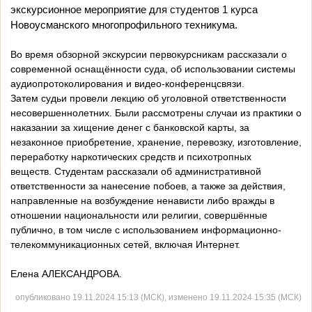
экскурсионное меропри­ятие для студентов 1 курса
Новоусманского многопро­фильного техникума.
.
Во время обзорной экскурсии первокурсникам рассказали о
со­временной оснащённости суда, об использовании системы
аудиопро­токолирования и видео-конференц­связи.
Затем судьи провели лекцию об уголовной ответственности
несо­вершеннолетних. Были рассмотре­ны случаи из практики о
наказа­нии за хищение денег с банковской карты, за
незаконное приобретение, хранение, перевозку, изготовление,
переработку наркотических средств и психотропных
веществ. Студентам рассказали об админи­стративной
ответственности за нане­сение побоев, а также за действия,
на­правленные на возбуждение ненави­сти либо вражды в
отношении нацио­нальности или религии, совершённые
публично, в том числе с использова­нием информационно-
телекоммуни­кационных сетей, включая Интернет.
Елена АЛЕКСАНДРОВА.
опубликовано 19.11.2024 15:13 (МСК), изменено 19.11.2024 15:35 (МСК)