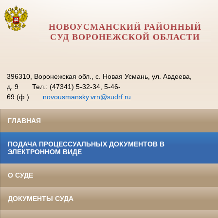
НОВОУСМАНСКИЙ РАЙОННЫЙ
СУД ВОРОНЕЖСКОЙ ОБЛАСТИ
396310, Воронежская обл., с. Новая Усмань, ул. Авдеева,
д. 9
Тел.: (47341) 5-32-34, 5-46-
69 (ф.)
novousmansky.vrn@sudrf.ru
ГЛАВНАЯ
ПОДАЧА ПРОЦЕССУАЛЬНЫХ ДОКУМЕНТОВ В
ЭЛЕКТРОННОМ ВИДЕ
О СУДЕ
ДОКУМЕНТЫ СУДА