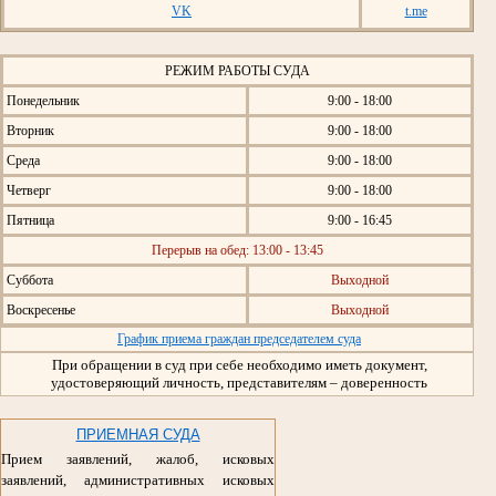
VK
t.me
РЕЖИМ РАБОТЫ СУДА
Понедельник
9:00 - 18:00
Вторник
9:00 - 18:00
Среда
9:00 - 18:00
Четверг
9:00 - 18:00
Пятница
9:00 - 16:45
Перерыв на обед: 13:00 - 13:45
Суббота
Выходной
Воскресенье
Выходной
График приема граждан председателем суда
При обращении в суд при себе необходимо иметь документ,
удостоверяющий личность, представителям – доверенность
ПРИЕМНАЯ СУДА
Прием заявлений, жалоб, исковых
заявлений, административных исковых